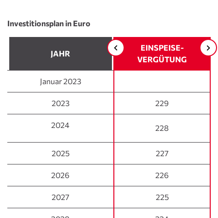
Investitionsplan in Euro
EINSPEISE-
JAHR
JAHR
VERGÜTUNG
Januar 2023
Januar 2023
2023
2023
229
2024
2024
228
2025
2025
227
2026
2026
226
2027
2027
225