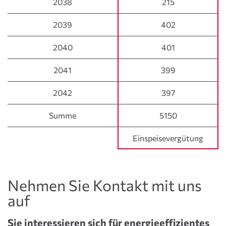
2038
2038
215
2039
2039
402
2040
2040
401
2041
2041
399
2042
2042
397
Summe
Summe
5150
Einspeisevergütung
Nehmen Sie Kontakt mit uns
auf
Sie interessieren sich für energieeffizientes