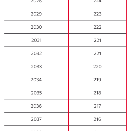
2028
2028
224
2029
2029
223
2030
2030
222
2031
2031
221
2032
2032
221
2033
2033
220
2034
2034
219
2035
2035
218
2036
2036
217
2037
2037
216