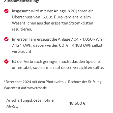
Zusammenfassung:
Eigenverbrauch lohnt.
Insgesamt wird mit der Anlage in 20 Jahren ein
Wir bieten Speicher mit einer Größe von 6,4 kWh (für
Überschuss von 15.605 Euro verdient, die im
einen jährlichen Stromverbrauch von ca. 4.500 bis
Wesentlichen aus den ersparten Stromkosten
7.000 kWh pro Jahr) an, da wir kleinere Speicher für
resultieren.
nicht wirtschaftlich halten.
Im ersten Jahr erzeugt die Anlage 7,04 × 1.050 kWh =
7.424 kWh, davon werden 60 % = 4.183 kWh selbst
verbraucht.
Ist der Verbrauch geringer, macht das den Speicher
unrentabel, sodass man auf diesen verzichten sollte.
*Berechnet 2024 mit dem Photovoltaik-Rechner der Stiftung
Warentest auf www.test.de
Anschaffungskosten ohne
18.500 €
MwSt.