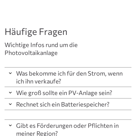
Häufige Fragen
Wichtige Infos rund um die
Photovoltaikanlage
Was bekomme ich für den Strom, wenn
ich ihn verkaufe?
Wie groß sollte ein PV-Anlage sein?
Rechnet sich ein Batteriespeicher?
Die optimale Anlagengröße
Vergütung von PV-Strom
Batterie: ja oder nein?
Aufgrund der steigenden Strompreise empfehlen wir,
Gibt es Förderungen oder Pflichten in
die Anlage so groß wie möglich zu erstellen.
Die Vergütung für verkauften Strom richtet
Ein Speicher in Deutschland erreicht ca. 250
meiner Region?
sich nach der Anlagengröße der PV-Anlage