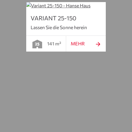
VARIANT 25-150
Lassen Sie die Sonne herein
141 m²
MEHR
BUN
til
Clever