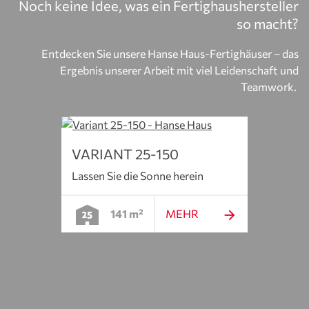
Noch keine Idee, was ein Fertighaushersteller
einreichen, desto größer sind Ihre Chancen im
so macht?
Auswahlverfahren. Die Studiengänge beginnen in der
Regel im Wintersemester. Wir empfehlen eine
Entdecken Sie unsere Hanse Haus-Fertighäuser – das
frühzeitige Bewerbung, idealerweise bis spätestens
Ergebnis unserer Arbeit mit viel Leidenschaft und
Sommer, da dies die Planung für beide Seiten
Teamwork.
erleichtert.
VARIANT 25-150
Lassen Sie die Sonne herein
141 m²
MEHR