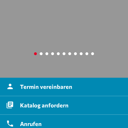
BUN
til
Clever
Termin
vereinbaren
Katalog
anfordern
Anrufen