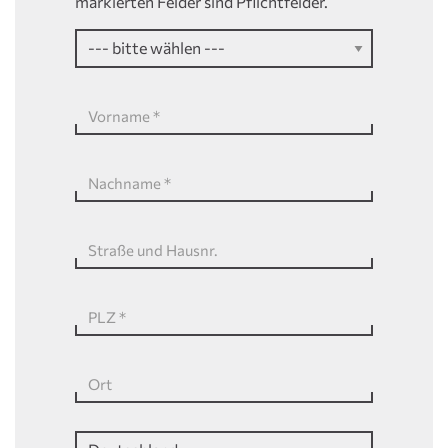
markierten Felder sind Pflichtfelder.
Vorname
*
Nachname
*
Straße und Hausnr.
PLZ
*
Ort