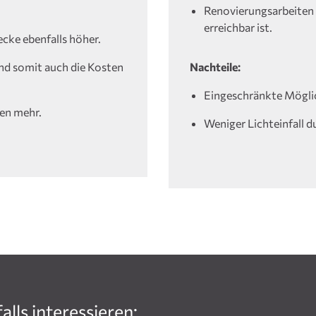
Renovierungsarbeiten g
erreichbar ist.
cke ebenfalls höher.
nd somit auch die Kosten
Nachteile:
Eingeschränkte Mögli
en mehr.
Weniger Lichteinfall d
lls interessieren: