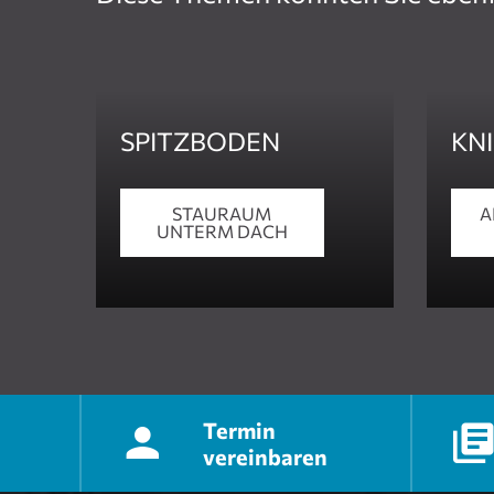
SPITZBODEN
KN
STAURAUM
A
UNTERM DACH
Termin
vereinbaren