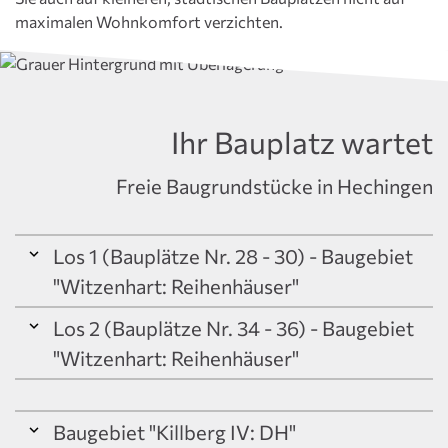
maximalen Wohnkomfort verzichten.
Ihr Bauplatz wartet
Freie Baugrundstücke in Hechingen
Los 1 (Bauplätze Nr. 28 - 30) - Baugebiet
"Witzenhart: Reihenhäuser"
Los 2 (Bauplätze Nr. 34 - 36) - Baugebiet
Ort:
72379 Hechingen / Sickingen
"Witzenhart: Reihenhäuser"
Landkreis:
Zollernalbkreis
Ort:
72379 Hechingen / Sickingen
Firma / Kommune:
Stadt Hechingen
Baugebiet "Killberg IV: DH"
Landkreis:
Zollernalbkreis