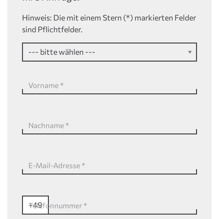
Sie auf zahlreiche Auszeichnungen für unsere
Zuverlässigkeit als Baupartner vertrauen.
Hinweis: Die mit einem Stern (*) markierten Felder
sind Pflichtfelder.
Vorname
*
Nachname
*
E-Mail-Adresse
*
+49
Telefonnummer
*