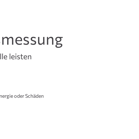
tsmessung
le leisten
nergie oder Schäden