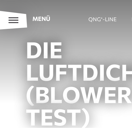
MENÜ
QNG⁺-LINE
DIE
LUFTDIC
(BLOWER
TEST)