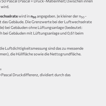
n 50 Pascal (Pascal = Druck-Maßeinheit) zwischen innen
 wird.
echselrate
wird in
n
angegeben. Je kleiner der n
-
50
50
st das Gebäude. Die Grenzwerte bei der Luftwechselrate
de) bei Gebäuden ohne Lüftungsanlage (bedeutet:
5/h bei Gebäuden mit Lüftungsanlage und 0,61 beim
die Luftdichtigkeitsmessung sind das zu messende
en), die Hüllfläche sowie die Nettogrundfläche.
=
Pascal Druckdifferenz, dividiert durch das