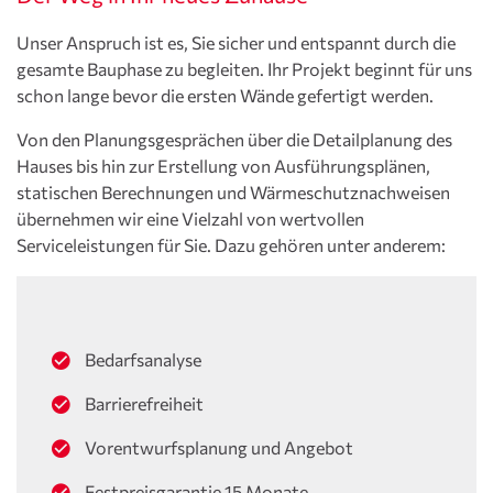
Bringen Sie ausreichend Zeit mit, um
die Raumaufteilung, die Dimensionen und die
Unser Anspruch ist es, Sie sicher und entspannt durch die
entspannt durch die Musterhäuser schlendern
Hausausstattung in unserem Ausstellungshaus live
gesamte Bauphase zu begleiten. Ihr Projekt beginnt für uns
zu können und alle Eindrücke in Ruhe auf sich
zu erleben und Ihre Fragen einem kompetenten
schon lange bevor die ersten Wände gefertigt werden.
wirken zu lassen.
Fachberater vor Ort zu stellen – und so anhand von
persönlichen Eindrücken herauszufinden, wie Sie
Von den Planungsgesprächen über die Detailplanung des
Machen Sie Notizen oder Fotos, wenn Ihnen
sich Ihr Traumhaus vorstellen.
Hauses bis hin zur Erstellung von Ausführungsplänen,
etwas an einem Musterhaus besonders gut
statischen Berechnungen und Wärmeschutznachweisen
gefällt oder bei der Besichtigung Fragen
übernehmen wir eine Vielzahl von wertvollen
aufkommen. Unsere Fachberater vor Ort
Serviceleistungen für Sie. Dazu gehören unter anderem:
stehen Ihnen gerne mit Rat und Tat zur Seite.
Wenn Sie bereits konkrete Fragen zu unseren
Fertighäusern oder rund um den Hausbau mit
Hanse Haus haben, vereinbaren Sie am besten
Bedarfsanalyse
bereits im Voraus einen Beratungstermin bei
einem unserer Fachberater.
Barrierefreiheit
Vorentwurfsplanung und Angebot
Festpreisgarantie 15 Monate