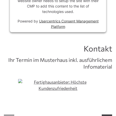
website owner needs to setup the site with their
CMP to add this content to the list of
technologies used.
Powered by
Usercentrics Consent Management
Platform
Kontakt
Ihr Termin im Musterhaus inkl. ausführlichem
MUSTERHAUS BURGOBERBACH
Infomaterial
Ihre Ansprechpartner
Kups, Christian
Kups, Julian
im Herrmannshof 35, 91595 Burgoberbach
Öffnungszeiten:
nach Vereinbarung