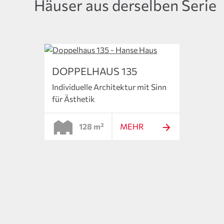
Häuser aus derselben Serie
DOPPELHAUS 135
Individuelle Architektur mit Sinn
für Ästhetik
128 m²
MEHR
DOP
seine
Genüge