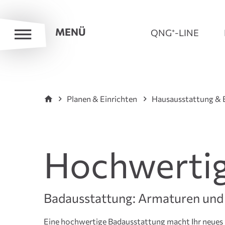
MENÜ
QNG⁺-LINE
Planen & Einrichten
Hausausstattung &
Hochwerti
Badausstattung: Armaturen und 
Eine hochwertige Badausstattung macht Ihr neue
Waschtischen und Badewanne, die ergonomische Gest