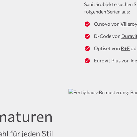
Sanitärobjekte suchen Si
folgenden Serien aus:
O.novo von
Villero
D-Code von
Duravi
Optiset von
R+F
od
Eurovit Plus von
Id
maturen
l für jeden Stil