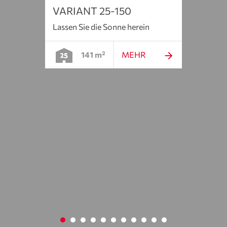
VARIANT 25-150
Lassen Sie die Sonne herein
141 m²
MEHR
BUN
til
Clever