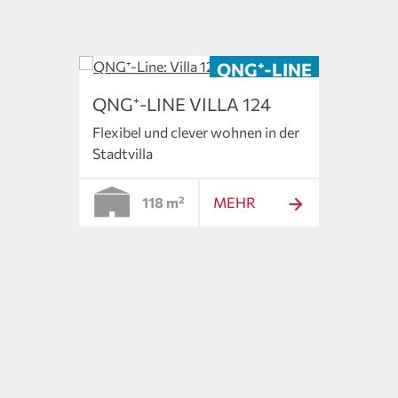
QNG⁺-LINE VILLA 124
Flexibel und clever wohnen in der
Stadtvilla
118 m²
MEHR
3
QNG⁺
Großz
Vollg